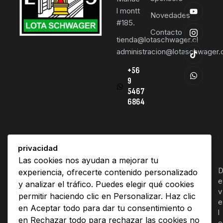
l montt
Novedades
#185.
Contacto
tienda@lotaschwager.cl
administracion@lotaschwager.c
+56
9
5467
6864
privacidad
Las cookies nos ayudan a mejorar tu
Deportes lota schwager© 2026. Derechos Reservado
experiencia, ofrecerte contenido personalizado
e
y analizar el tráfico. Puedes elegir qué cookies
v
permitir haciendo clic en Personalizar. Haz clic
e
en Aceptar todo para dar tu consentimiento o
l
en Rechazar todo para rechazar las cookies no
o