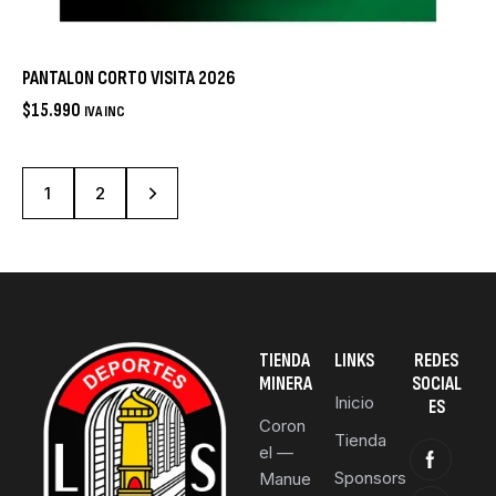
PANTALON CORTO VISITA 2026
$
15.990
IVA INC
→
1
2
TIENDA
LINKS
REDES
MINERA
SOCIAL
Inicio
ES
Coron
Tienda
el —
Sponsors
Manue