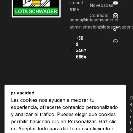
l montt
Novedades
#185.
Contacto
tienda@lotaschwager.cl
administracion@lotaschwager.c
+56
9
5467
6864
privacidad
Deportes lota schwager© 2026. Derechos Reservado
Las cookies nos ayudan a mejorar tu
e
experiencia, ofrecerte contenido personalizado
v
y analizar el tráfico. Puedes elegir qué cookies
e
permitir haciendo clic en Personalizar. Haz clic
l
en Aceptar todo para dar tu consentimiento o
o