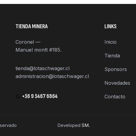
TIENDA MINERA
LINKS
Coronel —
Inicio
Manuel montt #185.
Tienda
tienda@lotaschwager.cl
Sponsors
administracion@lotaschwager.cl
Novedades
+56 9 5467 6864
Contacto
eservado
Developed
SM.