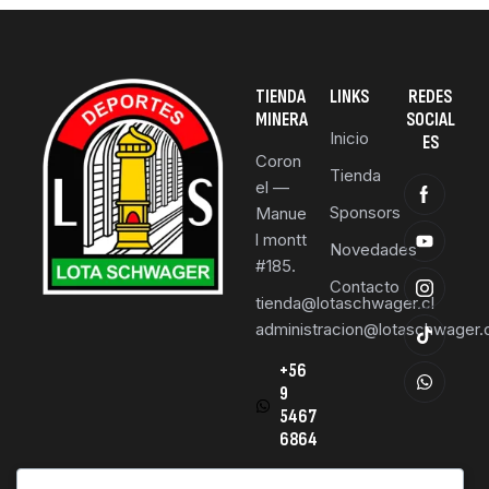
TIENDA
LINKS
REDES
MINERA
SOCIAL
Inicio
ES
Coron
Tienda
el —
Sponsors
Manue
l montt
Novedades
#185.
Contacto
tienda@lotaschwager.cl
administracion@lotaschwager.c
+56
9
5467
6864