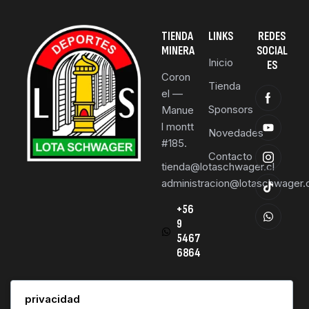
TIENDA
LINKS
REDES
MINERA
SOCIAL
Inicio
ES
Coron
Tienda
el —
Sponsors
Manue
l montt
Novedades
#185.
Contacto
tienda@lotaschwager.cl
administracion@lotaschwager.c
+56
9
5467
6864
privacidad